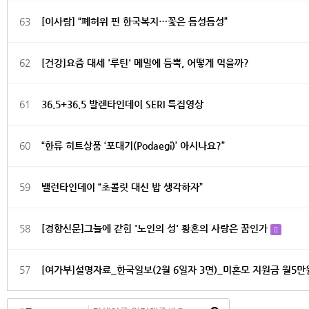
63
[이사람] “폐허위 핀 한국복지…꽃은 듬성듬성”
62
[건강]요즘 대세 '루틴' 메밀에 듬뿍, 어떻게 먹을까?
61
36.5+36.5 발렌타인데이 SERI 특집영상
60
“한류 히트상품 ‘포대기(Podaegi)’ 아시나요?”
59
밸런타인데이 “초콜릿 대신 밥 생각하자”
58
[경향신문]그늘에 갇힌 '노인의 성' 황혼의 사랑은 꿈인가
57
[여가부]설명자료_한국일보(2월 6일자 3면)_미혼모 지원금 월5