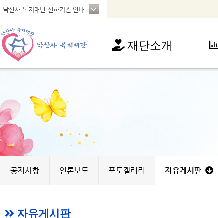
재단소개
재단소개
사
인사말
아
연혁
청
법인현황
가
찾아오시는 길
꿈
노
지
공지사항
언론보도
포토갤러리
자유게시판
자유게시판