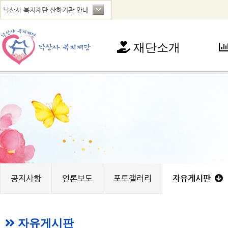
재단소개
재단소개
사
인사말
아
연혁
청
법인현황
가
찾아오시는 길
꿈
노
지
공지사항
언론보도
포토갤러리
자유게시판
자유게시판