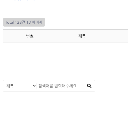
Total 128건
13 페이지
번호
제목
처음
이전