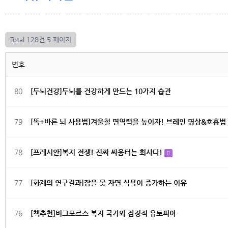
Total 128건
5 페이지
번호
80
[두뇌건강]두뇌를 건강하게 만드는 10가지 습관
79
[똑+바른 뇌 사용법]겨울철 면역력을 높이자! 브레인 명상&호흡법
78
[프레시안]복지 전쟁! 진짜 싸움터는 회사다!
77
[화제의 연구결과]잠을 못 자면 식욕이 증가하는 이유
76
[책추천]비그포르스 복지 국가와 잠정적 유토피아