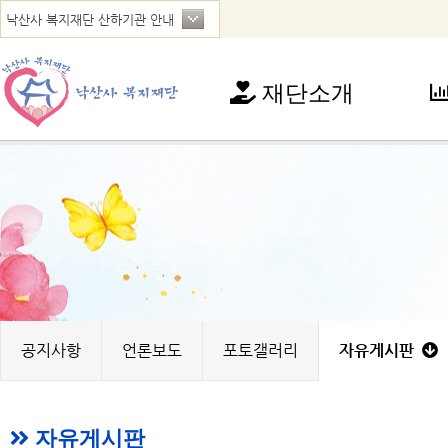
재단소개
재단소개
사
인사말
아
연혁
청
법인현황
가
찾아오시는 길
꿈
노
지
공지사항
언론보도
포토갤러리
자유게시판
자유게시판