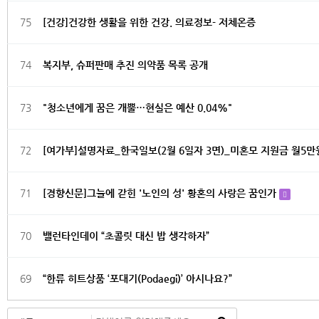
75
[건강]건강한 생활을 위한 건강. 의료정보- 저체온증
74
복지부, 슈퍼판매 추진 의약품 목록 공개
73
"청소년에게 꿈은 개뿔…현실은 예산 0.04%"
72
[여가부]설명자료_한국일보(2월 6일자 3면)_미혼모 지원금 월5
71
[경향신문]그늘에 갇힌 '노인의 성' 황혼의 사랑은 꿈인가
70
밸런타인데이 “초콜릿 대신 밥 생각하자”
69
“한류 히트상품 ‘포대기(Podaegi)’ 아시나요?”