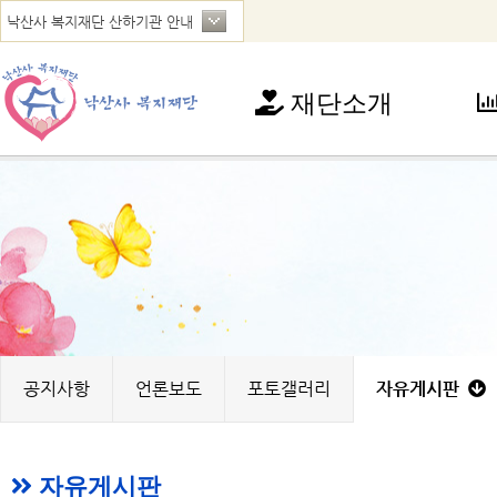
재단소개
재단소개
사
인사말
아
연혁
청
법인현황
가
찾아오시는 길
꿈
노
지
공지사항
언론보도
포토갤러리
자유게시판
자유게시판