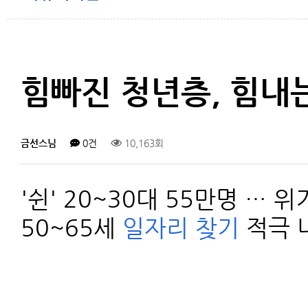
힘빠진 청년층, 힘내
금선스님
0건
10,163회
'쉰' 20~30대 55만명 …
50~65세
일자리
찾기
적극 