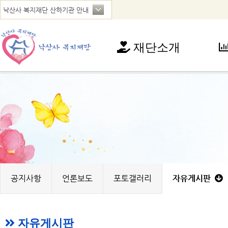
재단소개
재단소개
사
인사말
아
연혁
청
법인현황
가
찾아오시는 길
꿈
노
지
공지사항
언론보도
포토갤러리
자유게시판
자유게시판