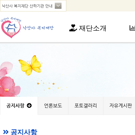
재단소개
재단소개
사
인사말
아
연혁
청
법인현황
가
찾아오시는 길
꿈
노
지
공지사항
언론보도
포토갤러리
자유게시판
공지사항