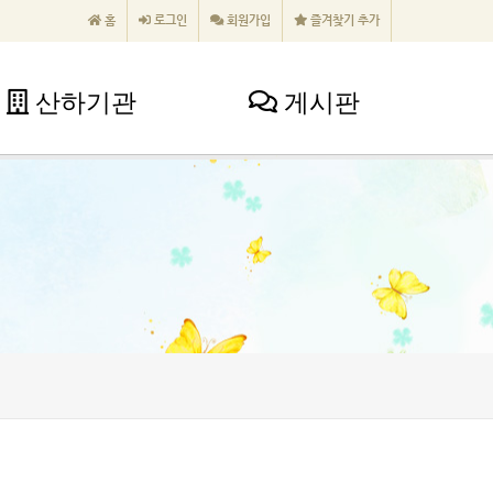
홈
로그인
회원가입
즐겨찾기 추가
산하기관
게시판
산하기관
게시판
낙산요양원
공지사항
낙산노인복지센터
언론보도
양양군노인복지관
포토갤러리
무산지역아동센터
자유게시판
일삼일팔무산지역아동센터
양양군가족센터