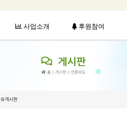
사업소개
후원참여
사업소개
후원참여
게시판
아동복지사업
후원안내
청소년 복지사업
후원참여방법
홈 > 게시판 > 언론보도
가족복지사업
자원봉사안내
꿈 드림 장학사업
노인복지사업
지역복지사업
자유게시판