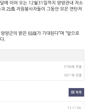
달에 이어 오는 12월31일까지 양양관내 저소
들과
자원봉사자들이 그동안 모은 연탄저
가족
 양양군의 밝은
가 기대된다”며 “앞으로
미래
다.
5796회 연결
5871회 연결
목록
13.11.04