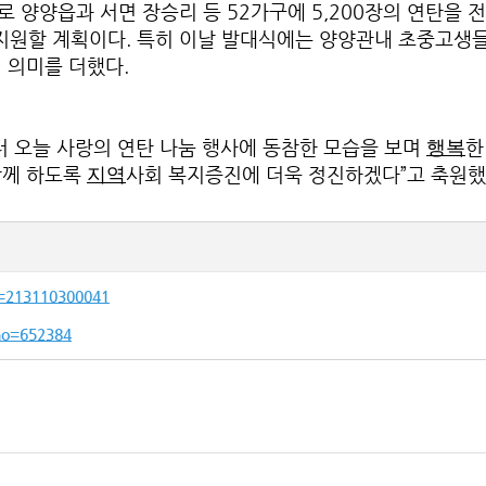
양양읍과 서면 장승리 등 52가구에 5,200장의 연탄을 전
장을 지원할 계획이다. 특히 이날 발대식에는 양양관내 초중고생
 의미를 더했다.
터 오늘 사랑의 연탄 나눔 행사에 동참한 모습을 보며
한
행복
함께 하도록
사회 복지증진에 더욱 정진하겠다”고 축원했
지역
d=213110300041
xno=652384