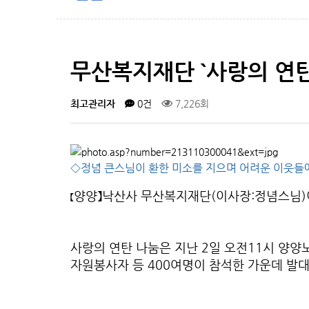
무산복지재단 `사랑의 연탄
최고관리자
0건
7,226회
◇정념 큰스님이 환한 미소를 지으며 어려운 이웃들
양양】낙산사 무산복지재단(이사장:정념스님)이
【
사랑의 연탄 나눔은 지난 2일 오전11시 양
자원봉사자 등 400여명이 참석한 가운데 발