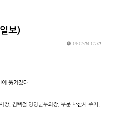
일보)
13-11-04 11:30
천에 옮겨졌다.
장, 김택철 양양군부의장, 무문 낙산사 주지,